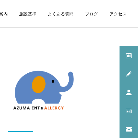
案内
施設基準
よくある質問
ブログ
アクセス
診療一覧
呼吸器内科
院長のコラム
耳鼻咽喉科
イッチ・スクラッチ・サイ
耳掃除だけで受診してもい
クル
いの？