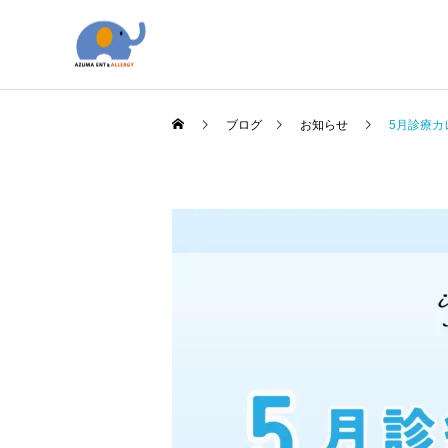
ブログ
お知らせ
5月診療カ
アレルギー科
アレルギー
院長のコラム
当院のアレルギー性鼻炎の
オレキシン受容体拮抗薬
治療の考え方
（DORA）について