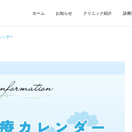
ホーム
お知らせ
クリニック紹介
診療
レンダー
耳鼻咽喉科
気管食道科
院長のコラム
スタッフ日記
院長の医学博士号取得につ
転倒防止対策
いて
かかりつけ医