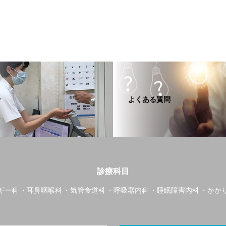
介
よくある質問
診療科目
ギー科
耳鼻咽喉科
気管食道科
呼吸器内科
睡眠障害内科
かか