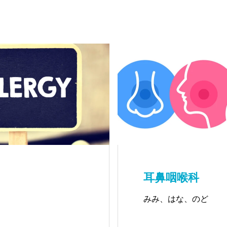
耳鼻咽喉科
みみ、はな、のど