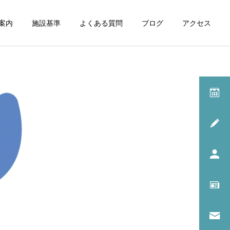
案内
施設基準
よくある質問
ブログ
アクセス
診療一覧
呼吸器内科
スタッフ日記
アレルギー科
転倒防止対策
イッチ・スクラッチ・サイ
クル