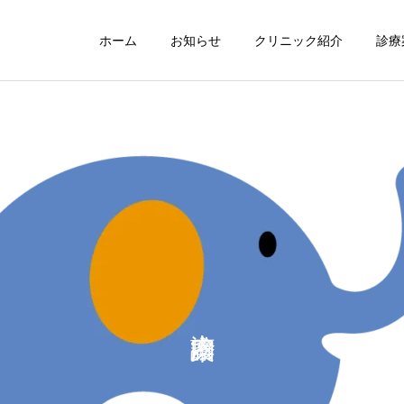
ホーム
お知らせ
クリニック紹介
診療
耳鼻咽喉科
気管食道科
睡眠障害内科
院長のコラム
オレキシン受容体拮抗薬
院長の医学博士号取得につ
（DORA）について
いて
かかりつけ医