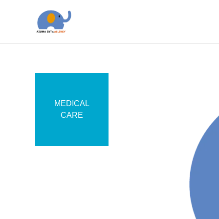
MEDICAL
アレルギー科
CARE
かかりつけ医
耳鼻咽喉科
尿酸値・痛風への対策
「鼻の日」鼻の健康を見直
してみませんか？