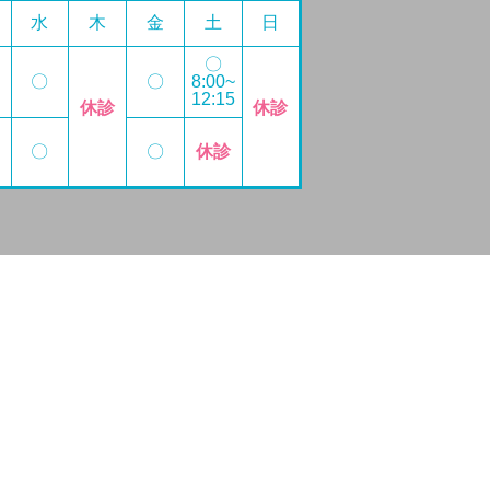
水
木
金
土
日
〇
〇
〇
8:00~
12:15
休診
休診
〇
〇
休診