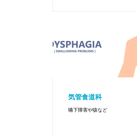
気管食道科
嚥下障害や咳など