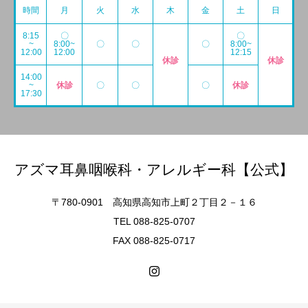
時間
月
火
水
木
金
土
日
8:15
〇
〇
~
8:00~
〇
〇
〇
8:00~
12:00
12:00
12:15
休診
休診
14:00
~
休診
〇
〇
〇
休診
17:30
アズマ耳鼻咽喉科・アレルギー科【公式】
〒780-0901 高知県高知市上町２丁目２－１６
TEL 088-825-0707
FAX 088-825-0717