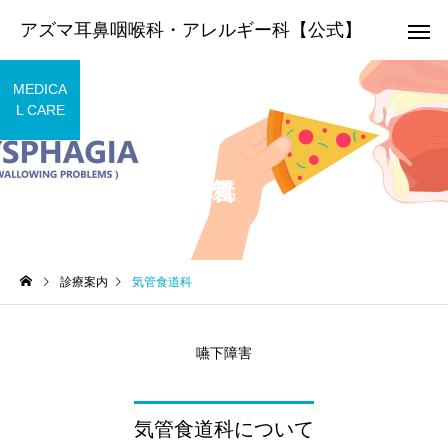
アズマ耳鼻咽喉科・アレルギー科【公式】
MEDICA
L CARE
アレルギー科
耳鼻咽喉
耳鼻咽喉科
睡眠障害内科
診療案内
気管食道科
「鼻の日」鼻の健康を見直
オレキシン受容体拮抗
してみませんか？
（DORA）について
かかりつ
嚥下障害
気管食道科について