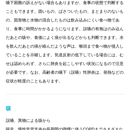
嚥下困難の訴えがない場合もありますが、食事の状態で判断する
こともできます。固いもの、ぱさついたもの、まとまりのないも
の、固形物と水物の混合したものは飲み込みにくい食べ物であ
り、食事に時間がかかるようになります。誤嚥の有無はのみ込ん
だあとの咳や、食後によく痰が出るなどからも判断できます。水
を飲んだあとの痰が絡んだような声は、喉頭まで食べ物が侵入し
ていることを示唆します。気道反射の低下している場合には、む
せは認められず、さらに肺炎を起こしやすい状況になるので注意
が必要です。なお、高齢者の嚥下（誤嚥）性肺炎は、発熱などの
症状が軽度のこともあります。
咳
誤嚥、異物による咳から
喘息、慢性気管支炎や長期間の喫煙に伴うCOPDまでさまざまな