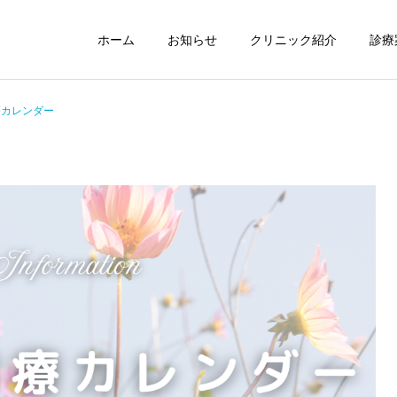
ホーム
お知らせ
クリニック紹介
診療
療カレンダー
耳鼻咽喉科
気管食道科
院長のコラム
スタッフ日記
院長の医学博士号取得につ
転倒防止対策
いて
かかりつけ医