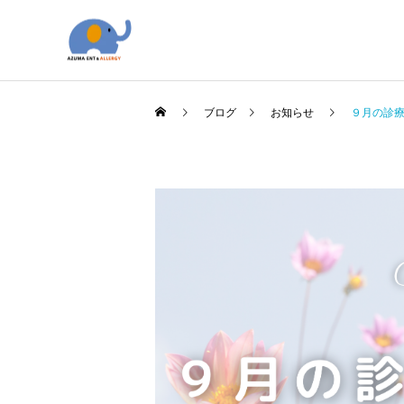
ブログ
お知らせ
９月の診
アレルギー科
アレルギー
院長のコラム
当院のアレルギー性鼻炎の
オレキシン受容体拮抗薬
治療の考え方
（DORA）について