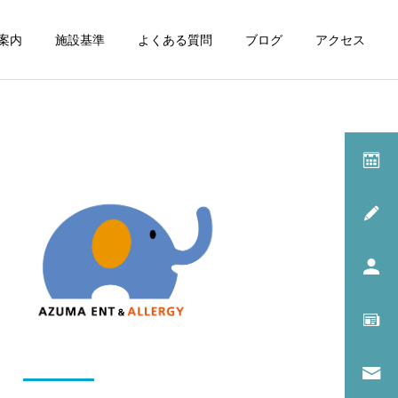
案内
施設基準
よくある質問
ブログ
アクセス
診療一覧
呼吸器内科
院長のコラム
耳鼻咽喉科
イッチ・スクラッチ・サイ
耳掃除だけで受診してもい
クル
いの？