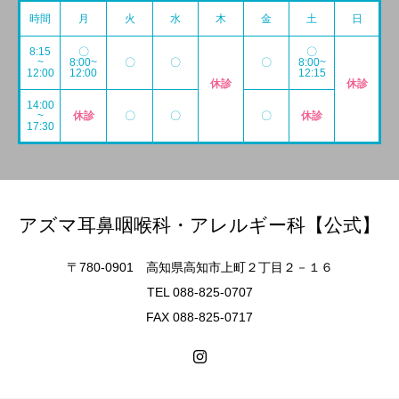
時間
月
火
水
木
金
土
日
8:15
〇
〇
~
8:00~
〇
〇
〇
8:00~
12:00
12:00
12:15
休診
休診
14:00
~
休診
〇
〇
〇
休診
17:30
アズマ耳鼻咽喉科・アレルギー科【公式】
〒780-0901 高知県高知市上町２丁目２－１６
TEL 088-825-0707
FAX 088-825-0717