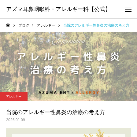
アズマ耳鼻咽喉科・アレルギー科【公式】
ブログ
アレルギー
当院のアレルギー性鼻炎の治療の考え方
アレルギー科
耳鼻咽喉
院長のコラム
院長のコラム
オレキシン受容体拮抗薬
院長の医学博士号取得
アレルギー
（DORA）について
いて
かかりつ
当院のアレルギー性鼻炎の治療の考え方
2026.01.09