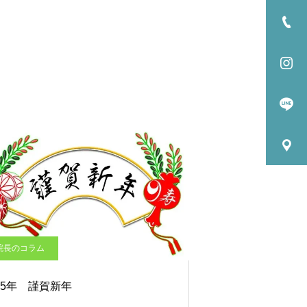
院長のコラム
25年 謹賀新年