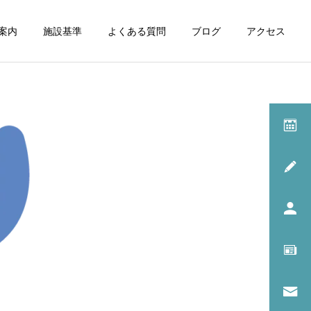
案内
施設基準
よくある質問
ブログ
アクセス
診療一覧
呼吸器内科
院長のコラム
耳鼻咽喉科
イッチ・スクラッチ・サイ
耳掃除だけで受診してもい
クル
いの？