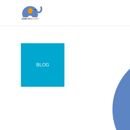
BLOG
アレルギー科
アレルギー
院長のコラム
当院のアレルギー性鼻炎の
オレキシン受容体拮抗薬
治療の考え方
（DORA）について