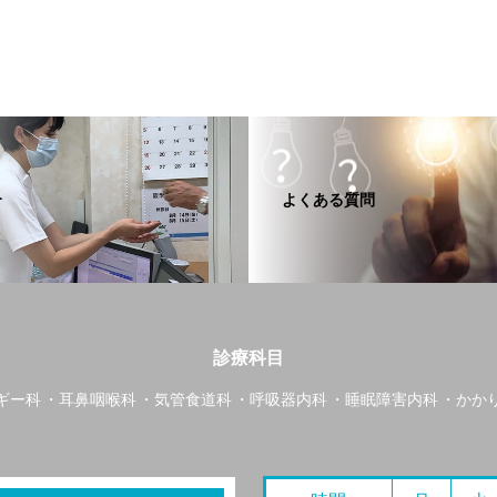
介
よくある質問
診療科目
ギー科
耳鼻咽喉科
気管食道科
呼吸器内科
睡眠障害内科
かか