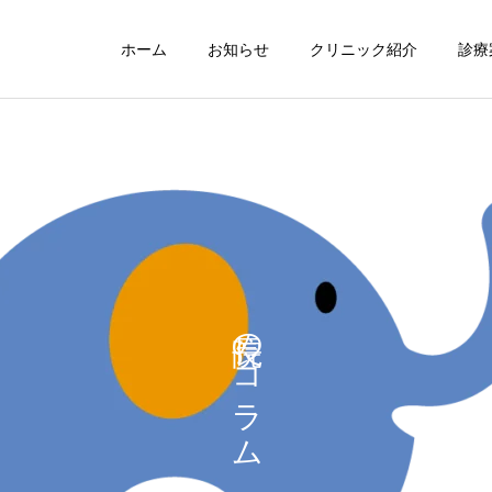
ホーム
お知らせ
クリニック紹介
診療
耳鼻咽喉科
気管食道科
院長のコラム
スタッフ日記
院長のコラム
院長の医学博士号取得につ
転倒防止対策
いて
かかりつけ医