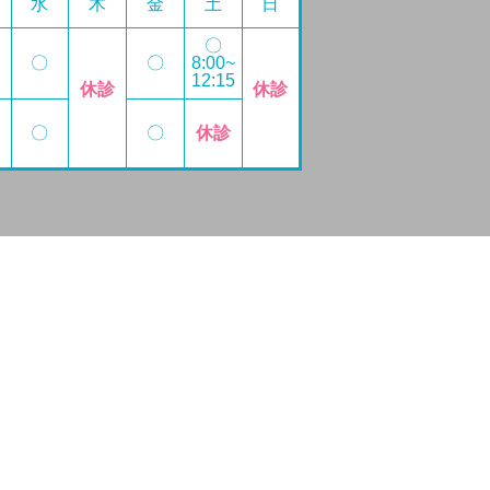
水
木
金
土
日
〇
〇
〇
8:00~
12:15
休診
休診
〇
〇
休診