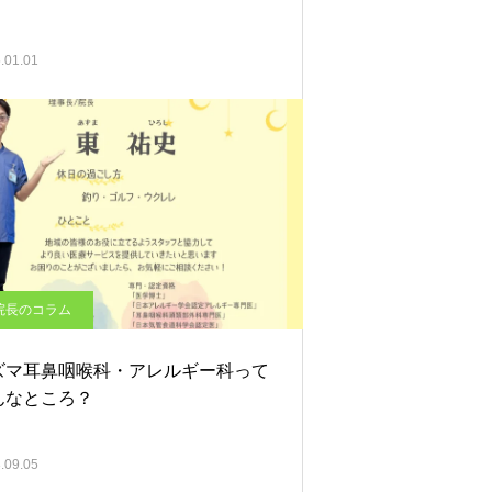
.01.01
院長のコラム
ズマ耳鼻咽喉科・アレルギー科って
んなところ？
.09.05