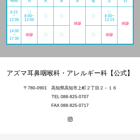
時間
月
火
水
木
金
土
日
8:15
〇
〇
~
8:00~
〇
〇
〇
8:00~
12:00
12:00
12:15
休診
休診
14:00
~
休診
〇
〇
〇
休診
17:30
アズマ耳鼻咽喉科・アレルギー科【公式】
〒780-0901 高知県高知市上町２丁目２－１６
TEL 088-825-0707
FAX 088-825-0717