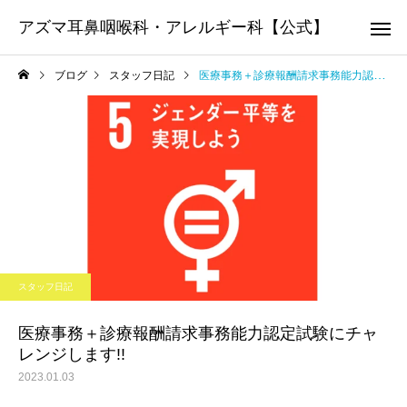
アズマ耳鼻咽喉科・アレルギー科【公式】
ブログ
スタッフ日記
医療事務＋診療報酬請求事務能力認定試験にチャレンジします!!
アレルギー科
耳鼻咽喉
耳鼻咽喉科
睡眠障害内科
「鼻の日」鼻の健康を見直
オレキシン受容体拮抗
スタッフ日記
してみませんか？
（DORA）について
かかりつ
医療事務＋診療報酬請求事務能力認定試験にチャ
レンジします!!
2023.01.03