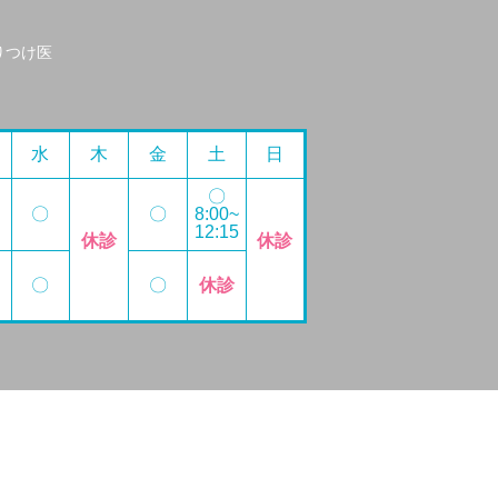
りつけ医
水
木
金
土
日
〇
〇
〇
8:00~
12:15
休診
休診
〇
〇
休診