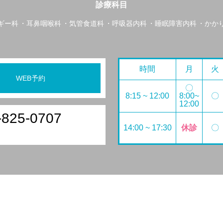
診療科目
ギー科
耳鼻咽喉科
気管食道科
呼吸器内科
睡眠障害内科
かか
時間
月
火
WEB予約
〇
8:15 ~ 12:00
8:00~
〇
12:00
-825-0707
14:00 ~ 17:30
休診
〇