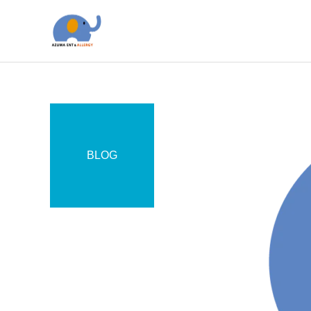
BLOG
アレルギー科
かかりつけ医
耳鼻咽喉科
尿酸値・痛風への対策
「鼻の日」鼻の健康を見直
してみませんか？