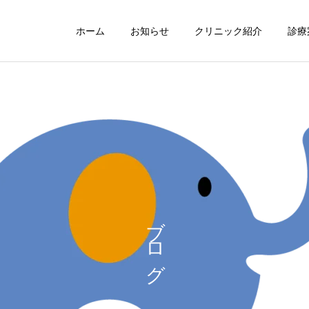
ホーム
お知らせ
クリニック紹介
診療
耳鼻咽喉科
気管食道科
睡眠障害内科
院長のコラム
オレキシン受容体拮抗薬
院長の医学博士号取得につ
ブログ
（DORA）について
いて
かかりつけ医