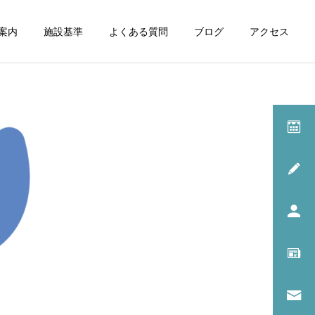
案内
施設基準
よくある質問
ブログ
アクセス
診療一覧
呼吸器内科
スタッフ日記
アレルギー科
転倒防止対策
イッチ・スクラッチ・サイ
クル