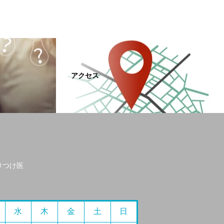
アクセス
りつけ医
水
木
金
土
日