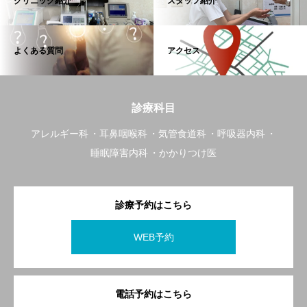
クリニック紹介
スタッフ紹介
よくある質問
アクセス
診療科目
アレルギー科
耳鼻咽喉科
気管食道科
呼吸器内科
睡眠障害内科
かかりつけ医
診療予約はこちら
WEB予約
電話予約はこちら