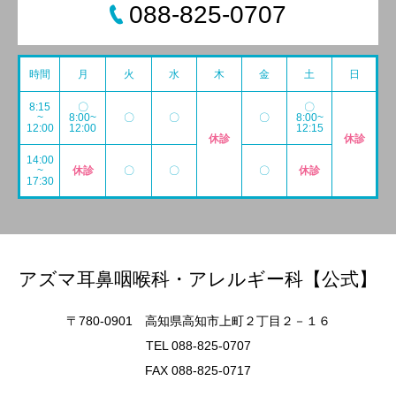
088-825-0707
時間
月
火
水
木
金
土
日
8:15
〇
〇
~
8:00~
〇
〇
〇
8:00~
12:00
12:00
12:15
休診
休診
14:00
~
休診
〇
〇
〇
休診
17:30
アズマ耳鼻咽喉科・アレルギー科【公式】
〒780-0901 高知県高知市上町２丁目２－１６
TEL 088-825-0707
FAX 088-825-0717