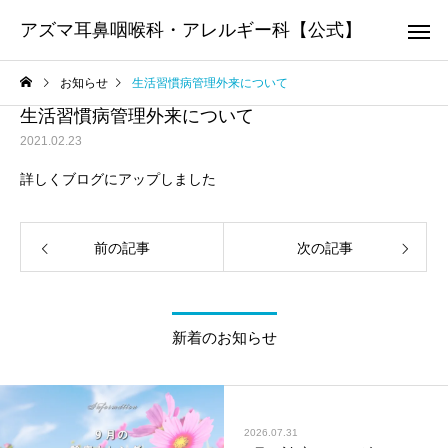
アズマ耳鼻咽喉科・アレルギー科【公式】
お知らせ
生活習慣病管理外来について
生活習慣病管理外来について
2021.02.23
詳しく
ブログ
にアップしました
アレルギー科
耳鼻咽喉
前の記事
次の記事
院長のコラム
院長のコラム
オレキシン受容体拮抗薬
院長の医学博士号取得
（DORA）について
いて
新着のお知らせ
かかりつ
2026.07.31